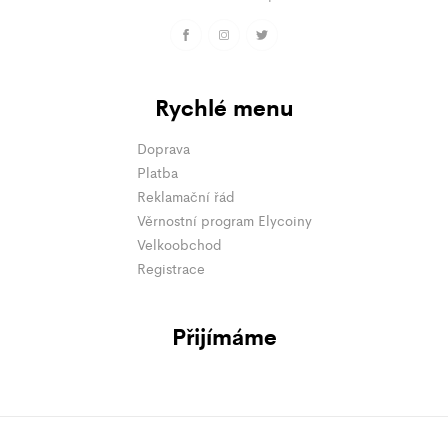
Rychlé menu
Doprava
Platba
Reklamační řád
Věrnostní program Elycoiny
Velkoobchod
Registrace
Přijímáme