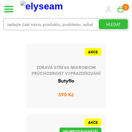
0
HLEDAT
AKCE
ZDRAVÁ STŘEVA
MIKROBIOM
PRŮCHODNOST
VYPRAZDŇOVÁNÍ
BUTYRÁT
METABOLISMUS
Butyflo
LACTOBACILLUS RHAMNOSUS
INTOLERANCE
AKTIVNÍ ŽIVOT
50+
390 Kč
ASTAXANTHIN
PO ANTIBIOTICÍCH
PROBIOTIKA
STŘEVA
VITAMÍN D3
AKCE
NEJPRODÁVANĚJŠÍ