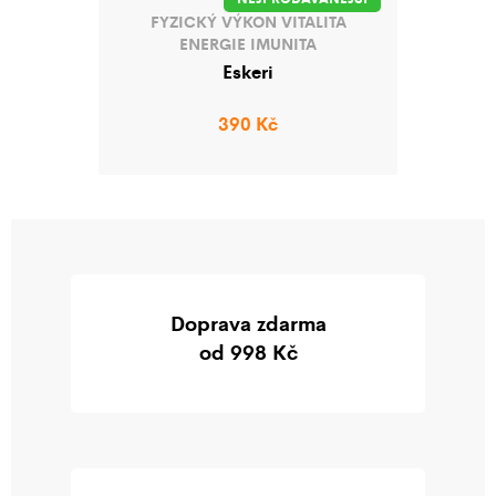
FYZICKÝ VÝKON
VITALITA
ENERGIE
IMUNITA
MENTÁLNÍ VÝKON
ÚNAVA
Eskeri
VYČERPÁNÍ
390 Kč
Doprava zdarma
od 998 Kč