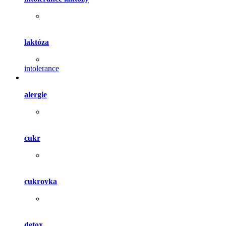
laktóza
intolerance
alergie
cukr
cukrovka
detox