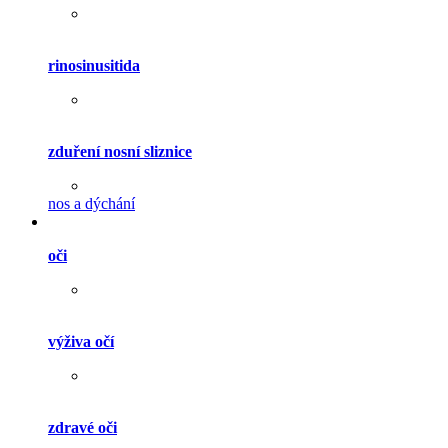
rinosinusitida
zduření nosní sliznice
nos a dýchání
oči
výživa očí
zdravé oči