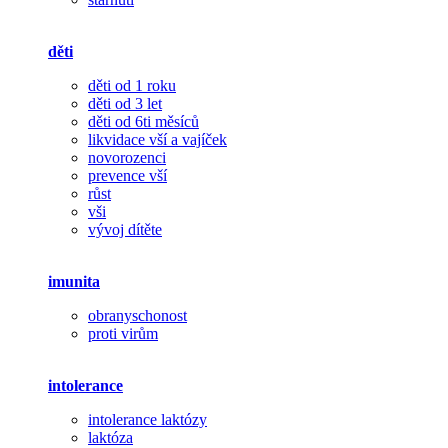
děti
děti od 1 roku
děti od 3 let
děti od 6ti měsíců
likvidace vší a vajíček
novorozenci
prevence vší
růst
vši
vývoj dítěte
imunita
obranyschonost
proti virům
intolerance
intolerance laktózy
laktóza