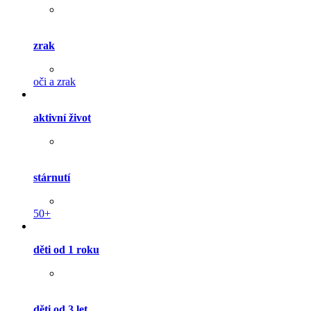
zrak
oči a zrak
aktivní život
stárnutí
50+
děti od 1 roku
děti od 3 let