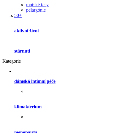
mořské řasy
pelargónie
50+
aktivní život
stárnutí
Kategorie
dámská intimní péče
klimakterium
menopauza