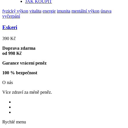
JAK KOUPIT
fyzický výkon
vitalita
energie
imunita
mentální výkon
únava
vyčerpání
Eskeri
390 Kč
Doprava zdarma
od 998 Kč
Garance vrácení peněz
100 % bezpečnost
O nás
Více zdraví za méně peněz.
Rychlé menu