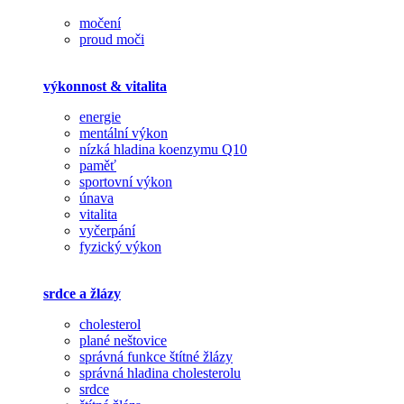
močení
proud moči
výkonnost & vitalita
energie
mentální výkon
nízká hladina koenzymu Q10
paměť
sportovní výkon
únava
vitalita
vyčerpání
fyzický výkon
srdce a žlázy
cholesterol
plané neštovice
správná funkce štítné žlázy
správná hladina cholesterolu
srdce