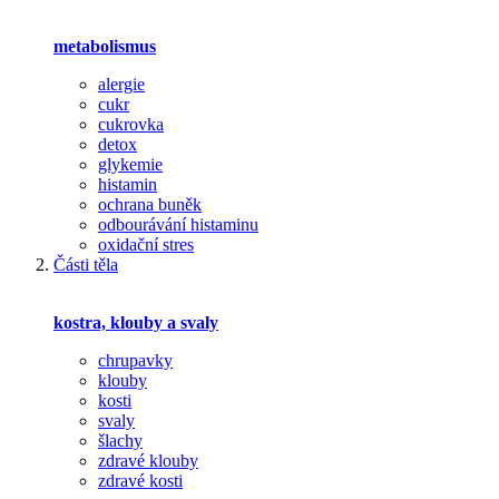
metabolismus
alergie
cukr
cukrovka
detox
glykemie
histamin
ochrana buněk
odbourávání histaminu
oxidační stres
Části těla
kostra, klouby a svaly
chrupavky
klouby
kosti
svaly
šlachy
zdravé klouby
zdravé kosti