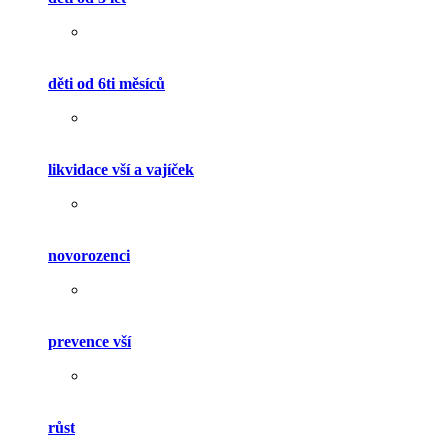
děti od 6ti měsíců
likvidace vší a vajíček
novorozenci
prevence vší
růst