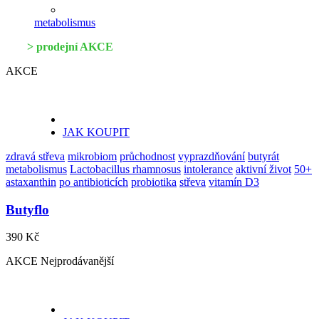
metabolismus
> prodejní AKCE
AKCE
JAK KOUPIT
zdravá střeva
mikrobiom
průchodnost
vyprazdňování
butyrát
metabolismus
Lactobacillus rhamnosus
intolerance
aktivní život
50+
astaxanthin
po antibioticích
probiotika
střeva
vitamín D3
Butyflo
390 Kč
AKCE
Nejprodávanější