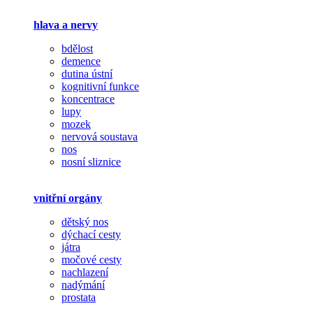
hlava a nervy
bdělost
demence
dutina ústní
kognitivní funkce
koncentrace
lupy
mozek
nervová soustava
nos
nosní sliznice
vnitřní orgány
dětský nos
dýchací cesty
játra
močové cesty
nachlazení
nadýmání
prostata