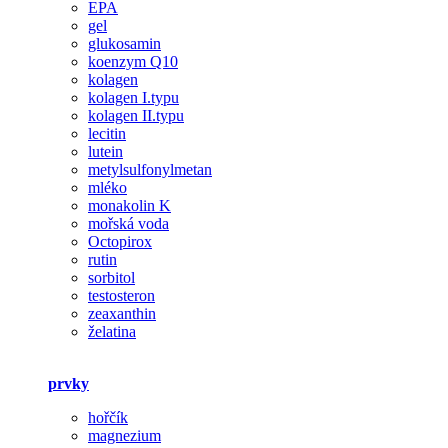
EPA
gel
glukosamin
koenzym Q10
kolagen
kolagen I.typu
kolagen II.typu
lecitin
lutein
metylsulfonylmetan
mléko
monakolin K
mořská voda
Octopirox
rutin
sorbitol
testosteron
zeaxanthin
želatina
prvky
hořčík
magnezium