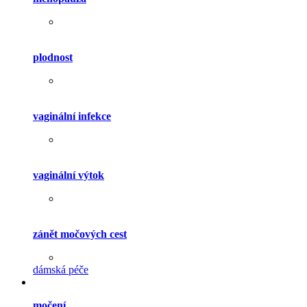
plodnost
vaginální infekce
vaginální výtok
zánět močových cest
dámská péče
močení