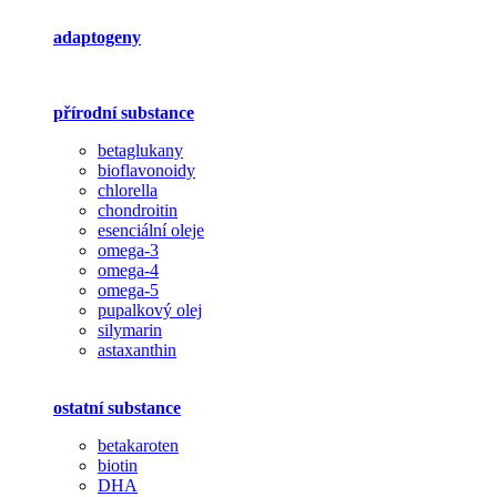
adaptogeny
přírodní substance
betaglukany
bioflavonoidy
chlorella
chondroitin
esenciální oleje
omega-3
omega-4
omega-5
pupalkový olej
silymarin
astaxanthin
ostatní substance
betakaroten
biotin
DHA