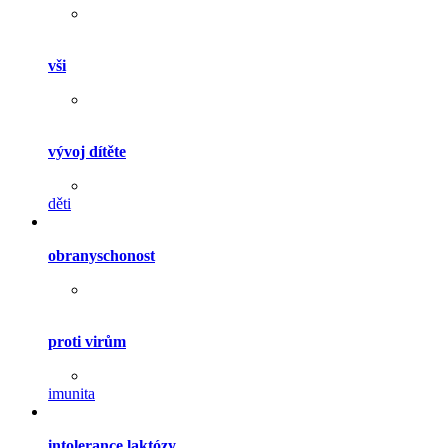
vši
vývoj dítěte
děti
obranyschonost
proti virům
imunita
intolerance laktózy