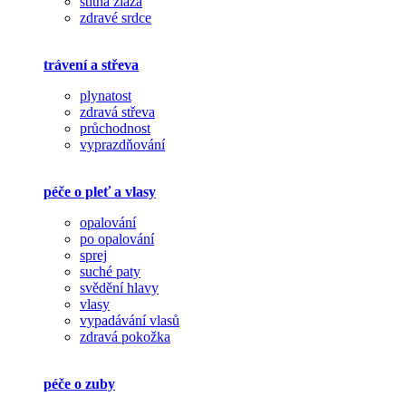
štítná žláza
zdravé srdce
trávení a střeva
plynatost
zdravá střeva
průchodnost
vyprazdňování
péče o pleť a vlasy
opalování
po opalování
sprej
suché paty
svědění hlavy
vlasy
vypadávání vlasů
zdravá pokožka
péče o zuby