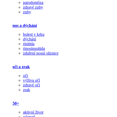
parodontóza
zdravé zuby
zuby
nos a dýchání
bolest v krku
dýchání
rinitida
rinosinusitida
zduření nosní sliznice
oči a zrak
oči
výživa očí
zdravé oči
zrak
50+
aktivní život
stárnutí