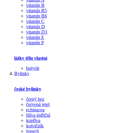
vitamín B
vitamín B5
vitamín B6
vitamín C
vitamín D
vitamín D3
vitamín E
vitamín P
látky tělu vlastní
butyrát
Bylinky
české bylinky
černý bez
červená jetel
echinacea
hlíva ústřiční
kopřiva
kotvičník
lopuch