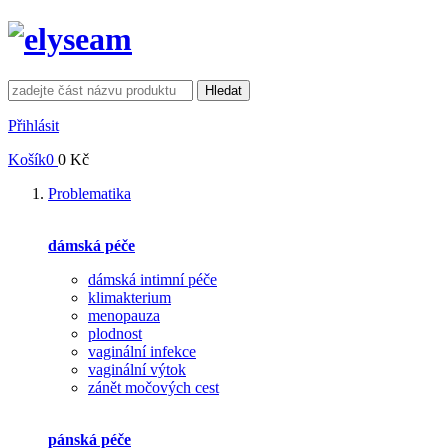
Hledat
Přihlásit
Košík
0
0 Kč
Problematika
dámská péče
dámská intimní péče
klimakterium
menopauza
plodnost
vaginální infekce
vaginální výtok
zánět močových cest
pánská péče