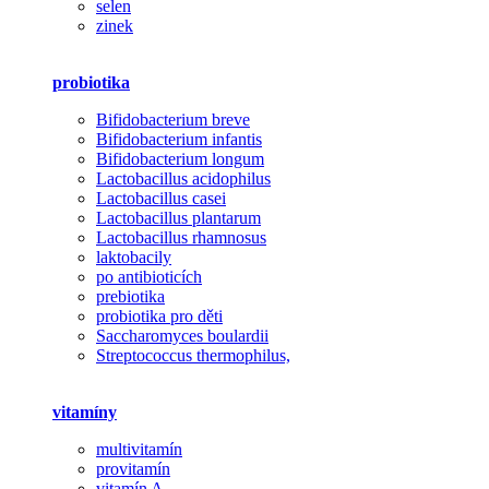
selen
zinek
probiotika
Bifidobacterium breve
Bifidobacterium infantis
Bifidobacterium longum
Lactobacillus acidophilus
Lactobacillus casei
Lactobacillus plantarum
Lactobacillus rhamnosus
laktobacily
po antibioticích
prebiotika
probiotika pro děti
Saccharomyces boulardii
Streptococcus thermophilus,
vitamíny
multivitamín
provitamín
vitamín A