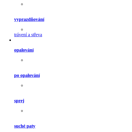
vyprazdňování
trávení a střeva
opalování
po opalování
sprej
suché paty