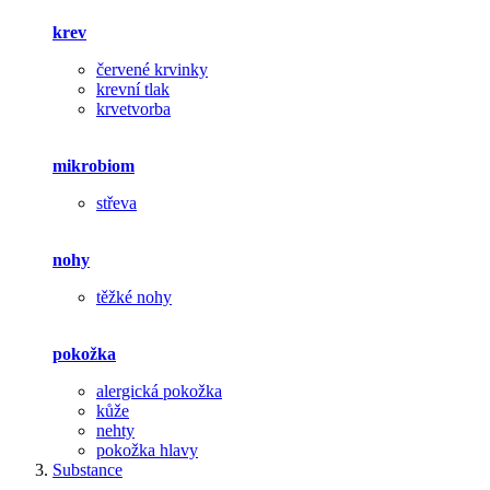
krev
červené krvinky
krevní tlak
krvetvorba
mikrobiom
střeva
nohy
těžké nohy
pokožka
alergická pokožka
kůže
nehty
pokožka hlavy
Substance