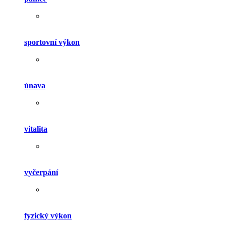
sportovní výkon
únava
vitalita
vyčerpání
fyzický výkon