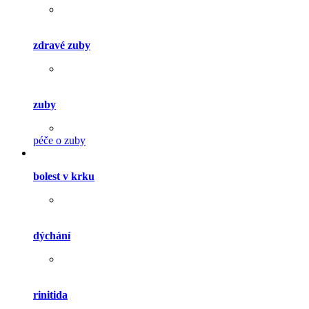
zdravé zuby
zuby
péče o zuby
bolest v krku
dýchání
rinitida