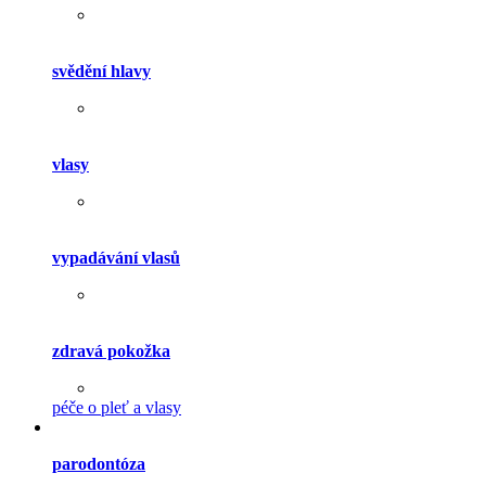
svědění hlavy
vlasy
vypadávání vlasů
zdravá pokožka
péče o pleť a vlasy
parodontóza